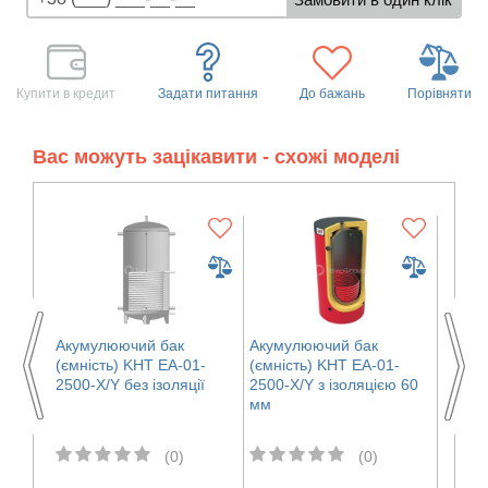
Купити в кредит
Задати питання
До бажань
Порівняти
Вас можуть зацікавити - схожі моделі
Акумулюючий бак
Акумулюючий бак
Акуму
1-
(ємність) KHT ЕА-01-
(ємність) KHT ЕА-01-
(ємні
єю 60
2500-X/Y без ізоляції
2500-X/Y з ізоляцією 60
2500-X
мм
(0)
(0)