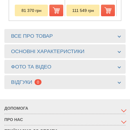
81 370
грн
111 549
грн
85
ВСЕ ПРО ТОВАР
ОСНОВНІ ХАРАКТЕРИСТИКИ
ФОТО ТА ВІДЕО
ВІДГУКИ
0
ДОПОМОГА
ПРО НАС