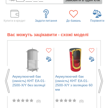
Купити в кредит
Задати питання
До бажань
Порівняти
Вас можуть зацікавити - схожі моделі
Акумулюючий бак
Акумулюючий бак
Акуму
1-
(ємність) KHT ЕА-01-
(ємність) KHT ЕА-01-
(ємні
єю 60
2500-X/Y без ізоляції
2500-X/Y з ізоляцією 60
2500-X
мм
(0)
(0)