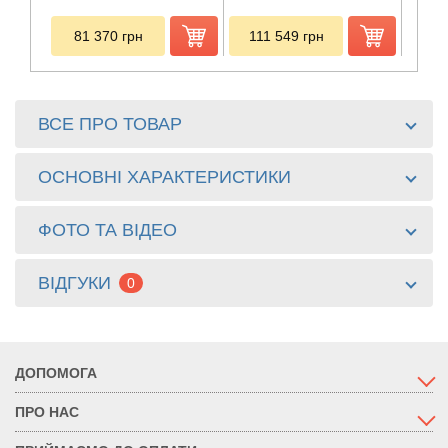
81 370
грн
111 549
грн
85
ВСЕ ПРО ТОВАР
ОСНОВНІ ХАРАКТЕРИСТИКИ
ФОТО ТА ВІДЕО
ВІДГУКИ
0
ДОПОМОГА
ПРО НАС