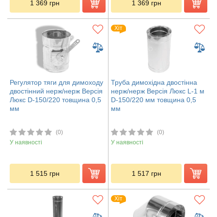
1 369
грн
1 369
грн
Хіт
Регулятор тяги для димоходу
Труба димохідна двостінна
двостінний нерж/нерж Версія
нерж/нерж Версія Люкс L-1 м
Люкс D-150/220 товщина 0,5
D-150/220 мм товщина 0,5
мм
мм
(0)
(0)
У наявності
У наявності
1 515
грн
1 517
грн
Хіт