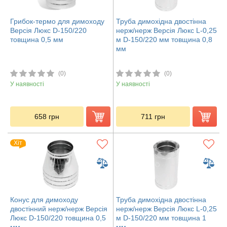
Грибок-термо для димоходу
Труба димохідна двостінна
Версія Люкс D-150/220
нерж/нерж Версія Люкс L-0,25
товщина 0,5 мм
м D-150/220 мм товщина 0,8
мм
(0)
(0)
У наявності
У наявності
658
грн
711
грн
Хіт
Конус для димоходу
Труба димохідна двостінна
двостінний нерж/нерж Версія
нерж/нерж Версія Люкс L-0,25
Люкс D-150/220 товщина 0,5
м D-150/220 мм товщина 1
мм
мм