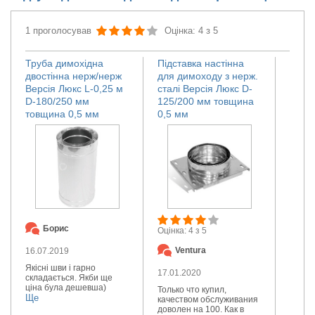
1 проголосував
Оцінка: 4 з 5
Труба димохідна
Підставка настінна
двостінна нерж/нерж
для димоходу з нерж.
Версія Люкс L-0,25 м
сталі Версія Люкс D-
D-180/250 мм
125/200 мм товщина
товщина 0,5 мм
0,5 мм
Борис
Оцінка: 4 з 5
Ventura
16.07.2019
Якісні шви і гарно
17.01.2020
складається. Якби ще
ціна була дешевша)
Только что купил,
Ще
качеством обслуживания
доволен на 100. Как в