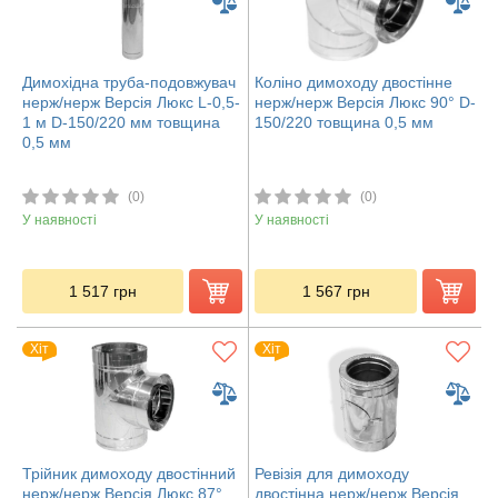
Димохідна труба-подовжувач
Коліно димоходу двостінне
нерж/нерж Версія Люкс L-0,5-
нерж/нерж Версія Люкс 90° D-
1 м D-150/220 мм товщина
150/220 товщина 0,5 мм
0,5 мм
(0)
(0)
У наявності
У наявності
1 517
грн
1 567
грн
Хіт
Хіт
Трійник димоходу двостінний
Ревізія для димоходу
нерж/нерж Версія Люкс 87°
двостінна нерж/нерж Версія