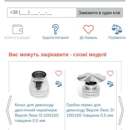
Купити в кредит
Задати питання
До бажань
Порівняти
Вас можуть зацікавити - схожі моделі
у
Конус для димоходу
Грибок-термо для
Конус
ерж
двостінний нерж/нерж
димоходу Версія Люкс D-
двост
/260
Версія Люкс D-100/160
100/160 товщина 0,5 мм
Версі
товщина 0,5 мм
товщи