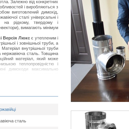
тла. Залежно від конкретних
собливостей і виробляються з
собом виготовлений димохід,
авіючої сталі універсальні і
о на рідкому, твердому і
онвектори), вимагають мінімум
лі Версія Люкс
є утепленим і
ішньої і зовнішньої труби, а
. Матеріал внутрішньої труби
а нержавіюча сталь. Товщина
ційний матеріал, який може
низькою теплопровідністю і
плені димоходи максимально
 сприяє утворенню достатньої
зів у димохід та забезпечує
 відсікання конденсату. Для
ний капельник. Як правило,
ується між собою та з іншими
уба в трубу".
ржавійці
іючої сталі
Версія Люкс
жавіюча сталь