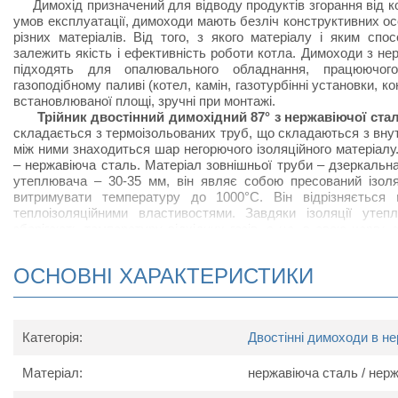
Димохід призначений для відводу продуктів згорання від ко
умов експлуатації, димоходи мають безліч конструктивних о
різних матеріалів. Від того, з якого матеріалу і яким спо
залежить якість і ефективність роботи котла. Димоходи з нерж
підходять для опалювального обладнання, працюючог
газоподібному паливі (котел, камін, газотурбінні установки, к
встановлюваної площі, зручні при монтажі.
Трійник двостінний димохідний 87° з нержавіючої ста
складається з термоізольованих труб, що складаються з внутр
між ними знаходиться шар негорючого ізоляційного матеріалу
– нержавіюча сталь. Матеріал зовнішньої труби – дзеркальн
утеплювача – 30-35 мм, він являє собою пресований ізоля
витримувати температуру до 1000°С. Він відрізняється 
теплоізоляційними властивостями. Завдяки ізоляції уте
зберігають температуру відхідних газів, а це, в свою чергу,
димової тяги. Призначений для відводу відпрацьованих га
можливість чищення та обслуговування димохідної труби з
ОСНОВНІ ХАРАКТЕРИСТИКИ
виключення попадання конденсату у трійник 87° встановле
використовується в комлпекті з ревізією або лійкою. З'єдн
елементами системи димоходу без додаткового кріплення: "тр
Категорія:
Двостінні димоходи в не
Схема двостінного димохідного
трійника
87° з нержав
Матеріал:
нержавіюча сталь / нер