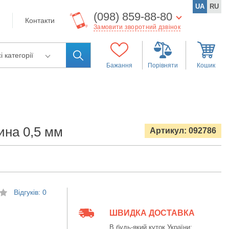
UA
RU
(098) 859-88-80
Контакти
Замовити зворотний дзвінок
і категорії
Бажання
Порівняти
Кошик
ина 0,5 мм
Артикул: 092786
Відгуків: 0
ШВИДКА ДОСТАВКА
В будь-який куток України: