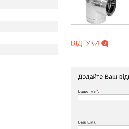
віючої сталі Версія Люкс
H (мм)
333
400
400
400
ВІДГУКИ
0
400
400
400
400
500
500
Додайте Ваш від
500
500
Ваше ім’я
*
:
500
600
Ваш Email: