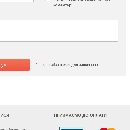
коментарі
*
- Поля обов’язкові для заповнення
ТИСЯ
ПРИЙМАЄМО ДО ОПЛАТИ
teploformat.ua