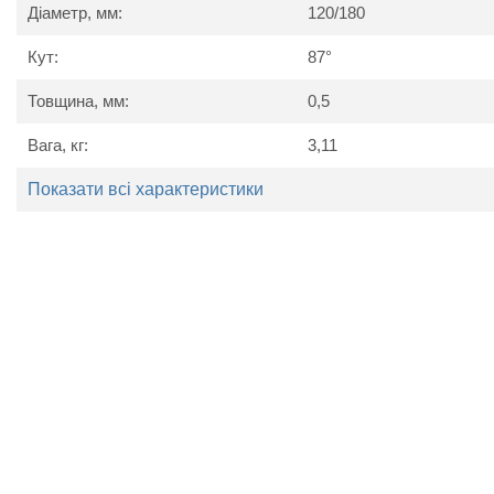
Діаметр, мм:
120/180
Розміри
двостінного димохідного
трійника
87° з нержа
Кут:
87°
Dv (мм)
Dn (мм)
100
160
Товщина, мм:
0,5
110
180
120
180
Вага, кг:
3,11
125
200
130
200
Показати всі характеристики
140
200
150
220
160
220
180
250
200
260
220
280
230
300
250
320
300
360