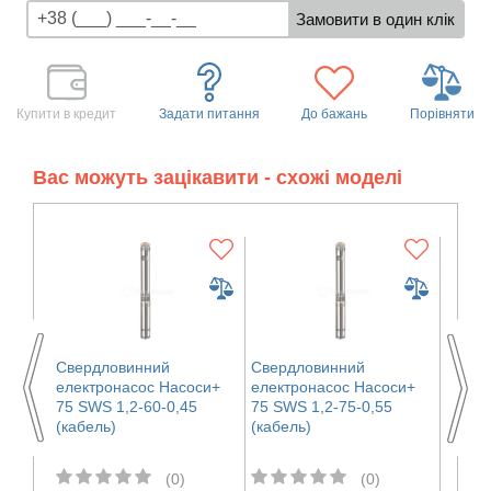
Купити в кредит
Задати питання
До бажань
Порівняти
Вас можуть зацікавити - схожі моделі
Свердловинний
Свердловинний
Сверд
оси+
електронасос Насоси+
електронасос Насоси+
елект
75 SWS 1,2-60-0,45
75 SWS 1,2-75-0,55
75 SW
(кабель)
(кабель)
(кабе
(0)
(0)