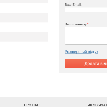
.
HiT
HiT
Ваш Email:
HiT -18T
.
-12T
-15T
т
12
15
18
380 В 3N~
Ваш коментар
*
:
20
25
32
2
5x2,5
5x4
Розширений відгук
ПРО НАС
ЯК ЗВ’ЯЗА