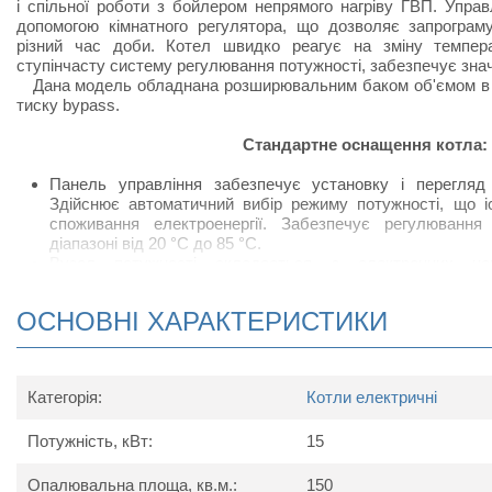
і спільної роботи з бойлером непрямого нагріву ГВП. Управ
допомогою кімнатного регулятора, що дозволяє запрограму
різний час доби. Котел швидко реагує на зміну темпера
ступінчасту систему регулювання потужності, забезпечує знач
Дана модель обладнана розширювальним баком об'ємом в 6 
тиску bypass.
Стандартне оснащення котла:
Панель управління забезпечує установку і перегляд
Здійснює автоматичний вибір режиму потужності, що і
споживання електроенергії. Забезпечує регулювання
діапазоні від 20 °C до 85 °C.
Вузол потужності складається з електронних напі
включення, забезпечує надійну і безшумну роботу котла.
Термічний вимикач вимикає електроживлення у разі вин
ОСНОВНІ ХАРАКТЕРИСТИКИ
Охороняє нагрівальний вузол і електронні елементи котла 
Нагрівальний вузол з нержавіючої сталі (моделі від 24 кВт 
Циркуляційний насос.
Клапан безпеки - 0,3 МПа.
Категорія:
Котли електричні
Автоматичний водухоотводчік.
Манометр.
Потужність, кВт:
15
Технічні характеристики
Опалювальна площа, кв.м.:
150