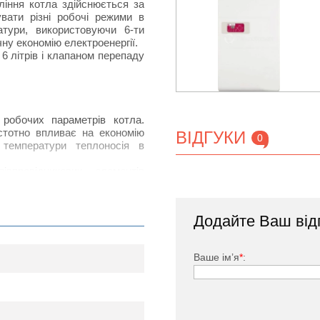
ління котла здійснюється за
вати різні робочі режими в
тури, використовуючи 6-ти
ну економію електроенергії.
літрів і клапаном перепаду
 робочих параметрів котла.
стотно впливає на економію
ВІДГУКИ
0
 температури теплоносія в
впровідникових елементів
икнення аварійної ситуації.
від виходу з ладу.
Додайте Ваш від
з міді).
Ваше ім’я
*
: