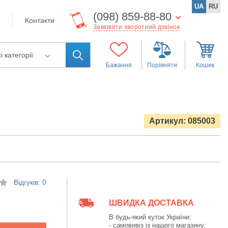
UA
RU
(098) 859-88-80
Контакти
Замовити зворотний дзвінок
і категорії
Бажання
Порівняти
Кошик
Артикул: 085003
Відгуків: 0
ШВИДКА ДОСТАВКА
В будь-який куток України:
- самовивіз із нашого магазину;