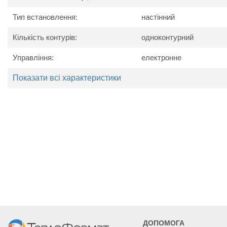
Од
Найменування параметру
вим
Тип встановлення:
настінний
Номінальна потужність
кВ
Номінальна напруга
В
Кількість контурів:
одноконтурний
Номінальний струм вимикача максимального
A
струму
Управління:
електронне
Мінімальний перетин проводів живлення
мм
Показати всі характеристики
ДОПОМОГА