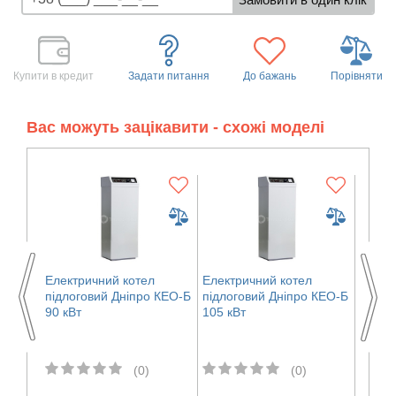
Купити в кредит
Задати питання
До бажань
Порівняти
Вас можуть зацікавити - схожі моделі
Електричний котел
Електричний котел
Елект
 КЕО-Б
підлоговий Дніпро КЕО-Б
підлоговий Дніпро КЕО-Б
підло
90 кВт
105 кВт
12 кВт
(0)
(0)