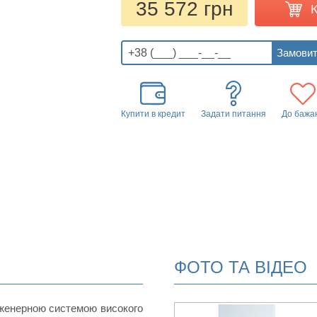
35 572 грн
Купити в кредит
Задати питання
До бажа
ФОТО ТА ВІДЕО
нженерною системою високого