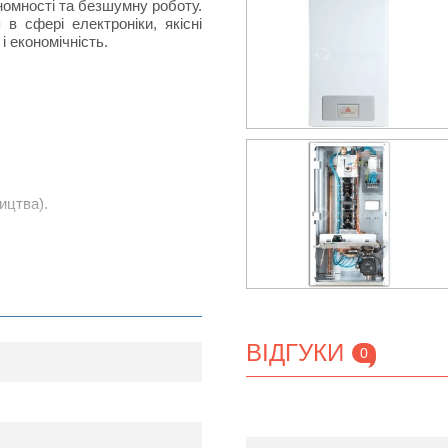
номності та безшумну роботу.
 в сфері електроніки, якісні
і економічність.
ицтва).
.
огами споживача.
ану комфортної для людини
ВІДГУКИ
емператури в приміщенні.
0
t: