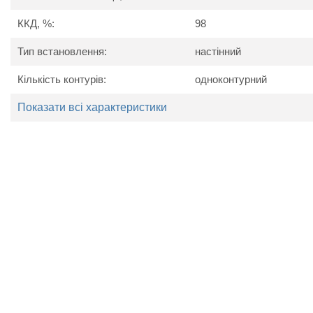
управління: цифрове;
ККД, %:
98
кількість ТЕНів: 6;
кількість ступенів нагріву: 6;
Тип встановлення:
настінний
регулювання температури контуру: 10-75°С;
регулювання температури повітря: 7-40°С;
Кількість контурів:
одноконтурний
насос: Grunfos;
повітровідвідник, запобіжний клапан: є;
Показати всі характеристики
датчик протоку: немає;
датчик тиску: є;
бак розширювальний: Zilmet 7л;
роз'єм для зовнішніх пристроїв: є.
Технічні характеристики
Найменування
Номінальна напруга, В
Номінальна комутаційна потужність, кВт
Частота струму мережі, Гц
Максимальний тиск в системі, Бар
Регулювання температури цифрове
Тип нагрівача