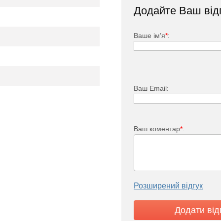
Додайте Ваш від
Ваше ім’я
*
:
Ваш Email:
Ваш коментар
*
:
Smart
230/400
36
50
Розширений відгук
3
0°C - 75°C - по воді
2 блока по 3 ТЕНа