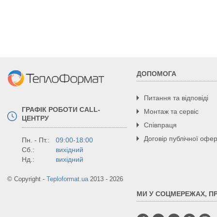
ККД, %
Регулювання опалювального контуру, °С
Клас захисту
Приєднувальні патрубки, дюйм
Ємність теплообмінника (не менше), дм3
Габаритні розміри, мм, ВхШхГ
Маса, кг
Ступінчасте регулювання потужності
ДОПОМОГА
Робота у відкритій системі
Питання та відповіді
ГРАФІК РОБОТИ CALL-
Монтаж та сервіс
ЦЕНТРУ
Співпраця
Договір публічної офе
Пн. - Пт.:
09:00-18:00
Сб.:
вихідний
Нд.:
вихідний
© Copyright -
Teploformat.ua
2013 - 2026
МИ У СОЦМЕРЕЖАХ, П