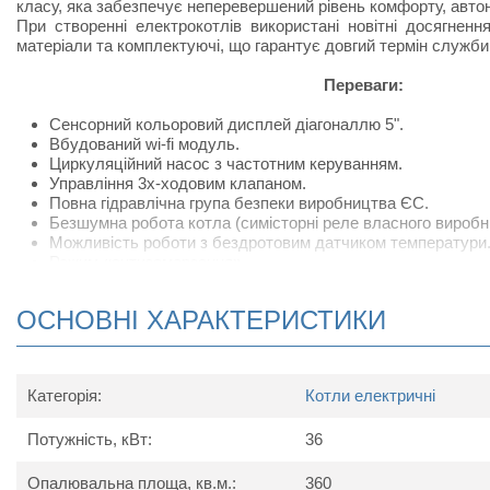
класу, яка забезпечує неперевершений рівень комфорту, авто
При створенні електрокотлів використані новітні досягнення
матеріали та комплектуючі, що гарантує довгий термін служби 
Переваги:
Сенсорний кольоровий дисплей діагоналлю 5".
Вбудований wi-fi модуль.
Циркуляційний насос з частотним керуванням.
Управління 3х-ходовим клапаном.
Повна гідравлічна група безпеки виробництва ЄС.
Безшумна робота котла (симісторні реле власного виробн
Можливість роботи з бездротовим датчиком температури
Режим «антизамерзання».
Селективність роботи ТЕН.
Модуляція потужності котла.
ОСНОВНІ ХАРАКТЕРИСТИКИ
Вбудований пристрій захисного відключення УЗО.
Режим «Таймер» – настройка графіка роботи котла за вим
Режим «ПМТ» – швидка зміна налаштувань котла з ст
температури в режим підтримки мінімальної допустимої т
Категорія:
Котли електричні
Захист від перегріву.
Паузи включення і виключення насоса.
Потужність, кВт:
Облік статистики споживаної електроенергії.
36
Характеристики котлів серії Smar
Опалювальна площа, кв.м.:
360