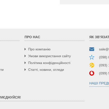
98
плавне від 0 до 75
IP20
Ø 3/4
7,5
740x410x256,5
35
є
ПРО НАС
ЯК ЗВ’ЯЗА
немає
Про компанію
sale@
Умови використання сайту
(098)
Політика конфіденційності
(093)
рти
Статті, новини, огляди
(099)
НАШІ ПРЕ
РИЄДНУЙСЯ!