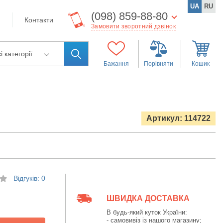
UA
RU
(098) 859-88-80
Контакти
Замовити зворотний дзвінок
і категорії
Бажання
Порівняти
Кошик
Артикул: 114722
Відгуків: 0
ШВИДКА ДОСТАВКА
В будь-який куток України:
- самовивіз із нашого магазину;