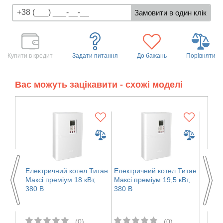
Купити в кредит
Задати питання
До бажань
Порівняти
Вас можуть зацікавити - схожі моделі
 Титан
Електричний котел Титан
Електричний котел Титан
Елект
т 380
Максі преміум 18 кВт,
Максі преміум 19,5 кВт,
Максі 
380 В
380 В
380 В
(0)
(0)