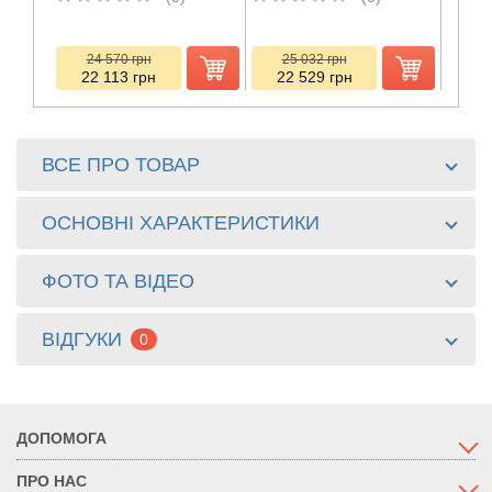
24 570
грн
25 032
грн
2
22 113
грн
22 529
грн
23
ВСЕ ПРО ТОВАР
ОСНОВНІ ХАРАКТЕРИСТИКИ
ФОТО ТА ВІДЕО
ВІДГУКИ
0
ДОПОМОГА
ПРО НАС