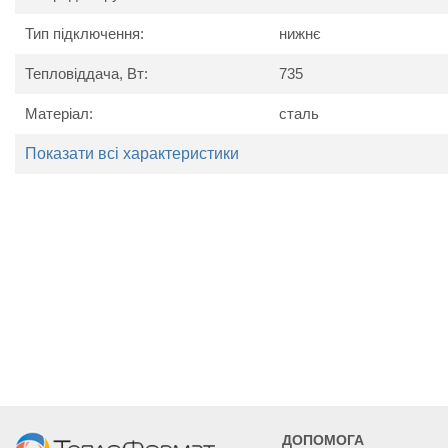
Схема радіатора
Тип підключення:
нижнє
Тепловіддача, Вт:
735
Матеріал:
сталь
Показати всі характеристики
Технічні характеристики
Найменування
Од. вим.
Kerm
параметру
Потужність
Вт
735
919
ДОПОМОГА