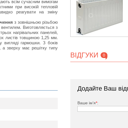
ідають всім сучасним вимогам
тними при високій тепловій
швидко реагувати на зміну
ючення
з зовнішньою різьбою
 вентилем. Виготовляється з
 трьох нагрівальних панелей,
х листів товщиною 1,25 мм.
у вигляді гармошки. З боків
, а зверху має решітку типу
ВІДГУКИ
0
тий спеціальною фарбою, яка
Додайте Ваш від
изу праворуч, радіатор який
;
 вбудований термостатичний
Ваше ім’я
*
:
ня приміщення шляхом зміни
Маєвського (спуску-випуску