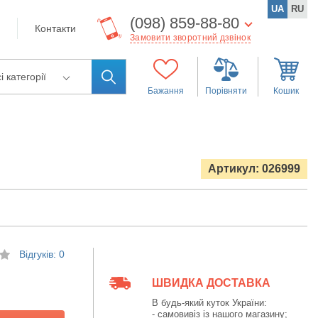
UA
RU
(098) 859-88-80
Контакти
Замовити зворотний дзвінок
і категорії
Бажання
Порівняти
Кошик
Артикул: 026999
Відгуків: 0
ШВИДКА ДОСТАВКА
В будь-який куток України:
- самовивіз із нашого магазину;