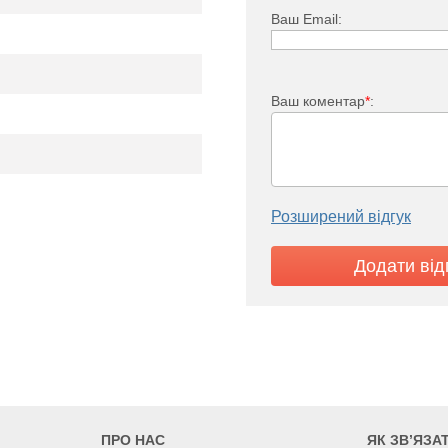
Ваш Email:
Ваш коментар
*
:
Розширений відгук
i FTV 33
1102
1286
1470
ПРО НАС
ЯК ЗВ’ЯЗА