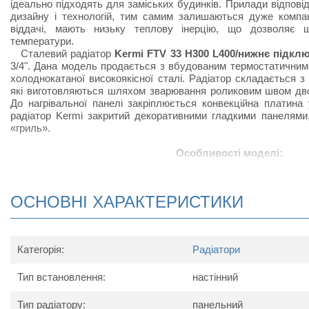
ідеально підходять для заміських будинків. Прилади відпов
дизайну і технологій, тим самим залишаються дуже компак
віддачі, мають низьку теплову інерцію, що дозволяє 
температури.
Сталевий радіатор
Kermi FTV 33 H300 L400/нижнє підкл
3/4". Дана модель продається з вбудованим термостатичним
холоднокатаної високоякісної сталі. Радіатор складається з
які виготовляються шляхом зварювання роликовим швом дво
До нагрівальної панелі закріплюється конвекційна платина 
радіатор Kermi закритий декоративними гладкими панелями
«гриль».
Особливості моделі:
Нижнє підключення;
Радіатор виконаний з високоякісних матеріалів і покри
ОСНОВНІ ХАРАКТЕРИСТИКИ
підвищує тепловіддачу;
Радіатор Kermi FTV приєднується до підводящих труб зн
підключається знизу зліва виготовляється на замовлення
Відмінною рисою радіатора з нижнім підключенням є
Категорія:
Радіатори
клапан, що дозволяє регулювати температуру нагріван
тепловіддачі радіатора;
Тип встановлення:
В комплект до радіатора входять: заглушки, клапан 
настінний
повітря), кріпильний комплект.
Тип радіатору:
панельний