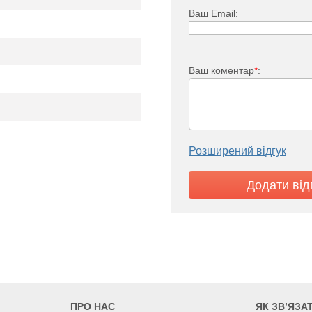
Ваш Email:
Ваш коментар
*
:
PKO 22
63
4705
5427
5
05
2605
3005
Розширений відгук
2
ПРО НАС
ЯК ЗВ’ЯЗА