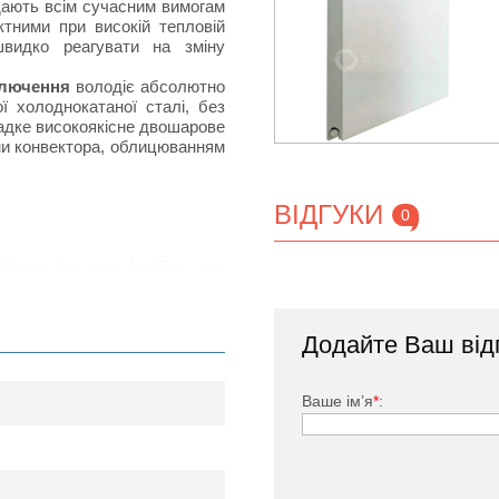
ідають всім сучасним вимогам
тними при високій тепловій
швидко реагувати на зміну
ключення
володіє абсолютно
 холоднокатаної сталі, без
ладке високоякісне двошарове
ми конвектора, облицюванням
ВІДГУКИ
0
тий спеціальною фарбою, яка
дачею за рахунок наявності
нвенцію повітряних потоків в
Додайте Ваш від
ького, заглушка, комплект
Ваше ім’я
*
: