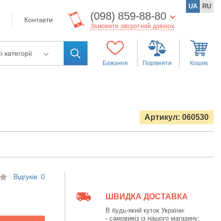
UA
RU
(098) 859-88-80
Контакти
Замовити зворотний дзвінок
і категорії
Бажання
Порівняти
Кошик
Артикул: 060530
Відгуків: 0
ШВИДКА ДОСТАВКА
В будь-який куток України:
- самовивіз із нашого магазину;