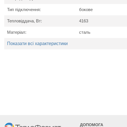
Тип підключення:
бокове
Тепловіддача, Вт:
4163
Технічні характеристики
Матеріал:
сталь
Найменування
Од. вим.
Kermi 
параметру
Показати всі характеристики
Потужність
Вт
3260
3621
41
Висота
мм
50
Ширина
мм
1805
2005
23
Глибина
мм
10
ДОПОМОГА