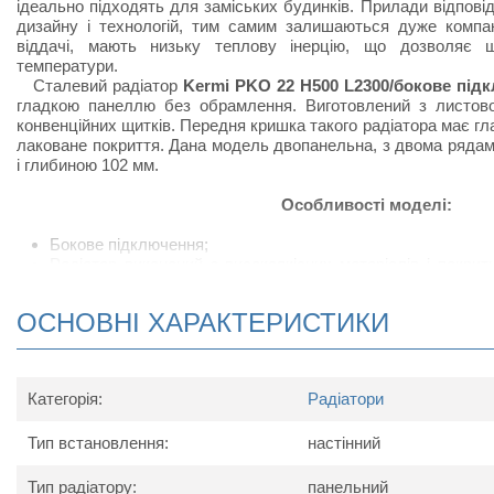
ідеально підходять для заміських будинків. Прилади відпов
дизайну і технологій, тим самим залишаються дуже компак
віддачі, мають низьку теплову інерцію, що дозволяє 
температури.
Сталевий радіатор
Kermi PKO 22 H500 L2300/бокове під
гладкою панеллю без обрамлення. Виготовлений з листової
конвенційних щитків. Передня кришка такого радіатора має г
лаковане покриття. Дана модель двопанельна, з двома ряда
і глибиною 102 мм.
Особливості моделі:
Бокове підключення;
Радіатор виконаний з високоякісних матеріалів і покри
підвищує тепловіддачу;
Сталевий радіатор відрізняється підвищеною тепловід
ОСНОВНІ ХАРАКТЕРИСТИКИ
своєрідних П-подібних виступів, набагато збільшують ко
приміщеннях, в яких встановлюють радіатор;
У комплект поставки радіатора входить: кран Маєвс
кронштейнів для настінного кріплення.
Категорія:
Радіатори
Схема радіатора
Тип встановлення:
настінний
Тип радіатору:
панельний