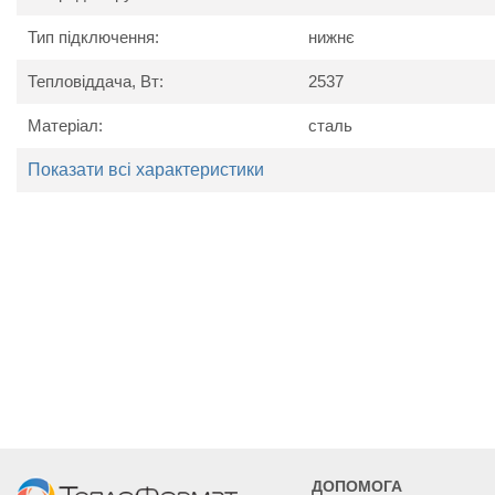
Тип підключення:
нижнє
Тепловіддача, Вт:
2537
Технічні характеристики
Матеріал:
сталь
Найменування
Од. вим.
Kermi P
параметру
Показати всі характеристики
Потужність
Вт
1815
1996
2176
Висота
мм
505
Ширина
мм
1005
1105
1205
Глибина
мм
102
ДОПОМОГА