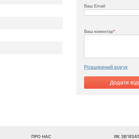
Ваш Email:
Ваш коментар
*
:
TV 22
2357
2537
2899
1305
1405
1605
Розширений відгук
ПРО НАС
ЯК ЗВ’ЯЗА