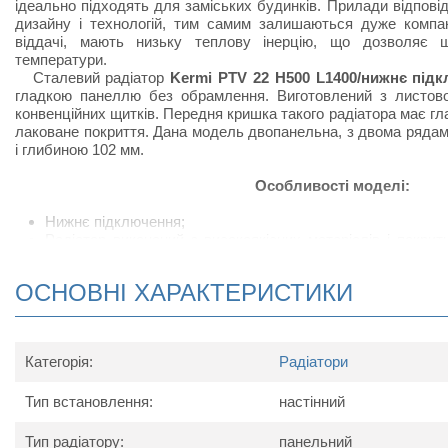
ідеально підходять для заміських будинків. Прилади відпов
дизайну і технологій, тим самим залишаються дуже компак
віддачі, мають низьку теплову інерцію, що дозволяє 
температури.
Сталевий радіатор
Kermi PTV 22 H500 L1400/нижнє під
гладкою панеллю без обрамлення. Виготовлений з листової
конвенційних щитків. Передня кришка такого радіатора має г
лаковане покриття. Дана модель двопанельна, з двома ряда
і глибиною 102 мм.
Особливості моделі:
Нижнє підключення;
Радіатор виконаний з високоякісних матеріалів і покри
підвищує тепловіддачу;
Сталевий радіатор відрізняється підвищеною тепловід
ОСНОВНІ ХАРАКТЕРИСТИКИ
своєрідних П-подібних виступів, набагато збільшують ко
приміщеннях, в яких встановлюють радіатор;
У комплект поставки радіатора входить: кран Маєвс
кронштейнів для настінного кріплення.
Категорія:
Радіатори
Схема радіатора
Тип встановлення:
настінний
Тип радіатору:
панельний