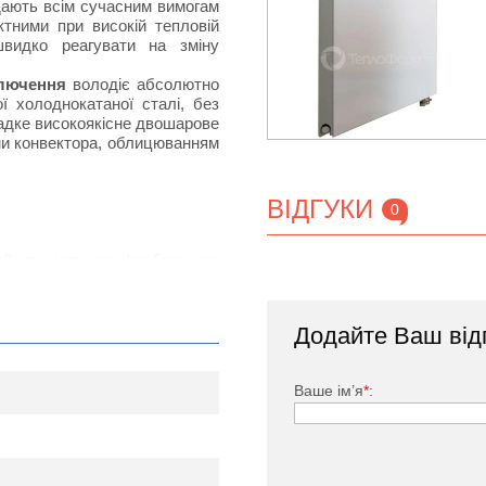
ідають всім сучасним вимогам
тними при високій тепловій
швидко реагувати на зміну
ключення
володіє абсолютно
 холоднокатаної сталі, без
ладке високоякісне двошарове
ми конвектора, облицюванням
ВІДГУКИ
0
тий спеціальною фарбою, яка
дачею за рахунок наявності
нвенцію повітряних потоків в
Додайте Ваш від
ького, заглушка, комплект
Ваше ім’я
*
: