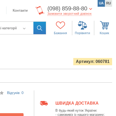
UA
RU
(098) 859-88-80
Контакти
Замовити зворотний дзвінок
і категорії
Бажання
Порівняти
Кошик
Артикул: 060781
Відгуків: 0
ШВИДКА ДОСТАВКА
В будь-який куток України:
- самовивіз із нашого магазину;