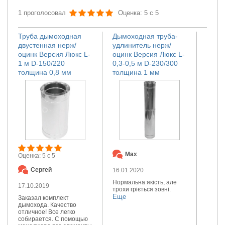
1 проголосовал
Оценка: 5 с 5
Труба дымоходная
Дымоходная труба-
двустенная нерж/
удлинитель нерж/
оцинк Версия Люкс L-
оцинк Версия Люкс L-
1 м D-150/220
0,3-0,5 м D-230/300
толщина 0,8 мм
толщина 1 мм
Max
Оценка: 5 с 5
Сергей
16.01.2020
Нормальна якість, але
17.10.2019
трохи гріється зовні.
Еще
Заказал комплект
дымохода. Качество
отличное! Все легко
собирается. С помощью