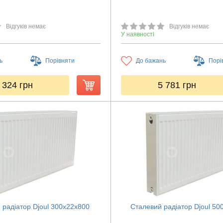
Відгуків немає
Відгуків немає
У наявності
ь
Порівняти
До бажань
Порі
 324
грн
5 781
грн
 радіатор Djoul 300х22х800
Сталевий радіатор Djoul 50