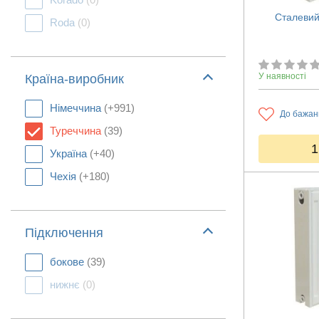
Сталевий
Roda
(0)
У наявності
Країна-виробник
Німеччина
(+991)
До бажан
Туреччина
(39)
1
Україна
(+40)
Чехія
(+180)
Підключення
бокове
(39)
нижнє
(0)