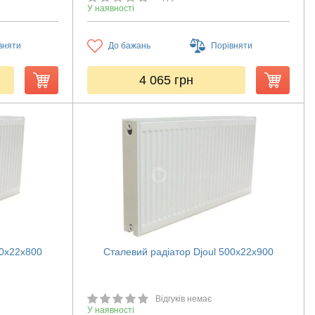
У наявності
вняти
До бажань
Порівняти
4 065
грн
00х22х800
Сталевий радіатор Djoul 500х22х900
Відгуків немає
У наявності