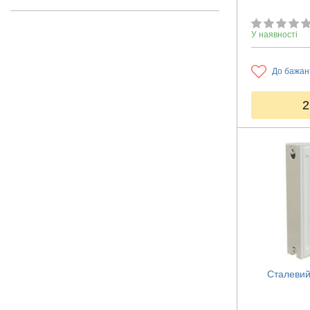
У наявності
До бажан
2
Сталевий