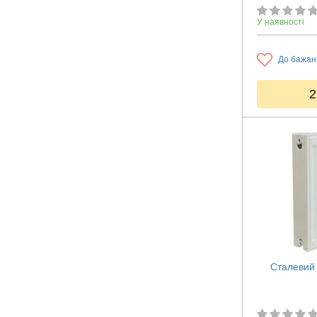
У наявності
До бажан
2
Сталевий 