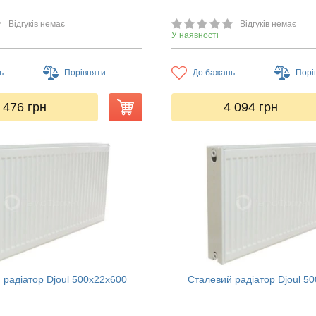
Відгуків немає
Відгуків немає
У наявності
ь
Порівняти
До бажань
Порі
 476
грн
4 094
грн
 радіатор Djoul 500х22х600
Сталевий радіатор Djoul 5