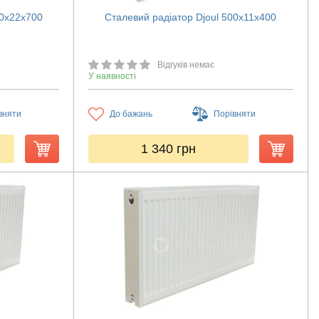
00х22х700
Сталевий радіатор Djoul 500х11х400
Відгуків немає
У наявності
вняти
До бажань
Порівняти
1 340
грн