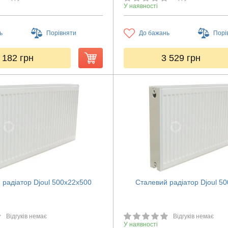
У наявності
ь
Порівняти
До бажань
Порі
 182
грн
3 529
грн
 радіатор Djoul 500х22х500
Сталевий радіатор Djoul 5
Відгуків немає
Відгуків немає
У наявності