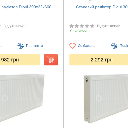
 радіатор Djoul 300х22х600
Сталевий радіатор Djoul 3
Відгуків немає
Відгуків немає
У наявності
ь
Порівняти
До бажань
Порі
 982
грн
2 292
грн