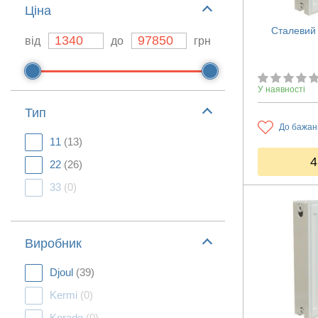
Ціна
Сталевий 
від
до
грн
У наявності
Тип
До бажан
11
(13)
4
22
(26)
33
(0)
Виробник
Djoul
(39)
Kermi
(0)
Korado
(0)