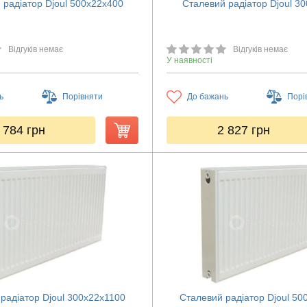
 радіатор Djoul 500х22х400
Сталевий радіатор Djoul 3
Відгуків немає
Відгуків немає
У наявності
ь
Порівняти
До бажань
Порі
 784
грн
2 827
грн
радіатор Djoul 300х22х1100
Сталевий радіатор Djoul 50