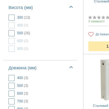
Сталевий
Висота (мм)
300
(13)
У наявності
400
(0)
500
(26)
До бажан
600
(0)
1
900
(0)
Довжина (мм)
400
(3)
500
(3)
600
(3)
700
(3)
Сталевий 
800
(3)