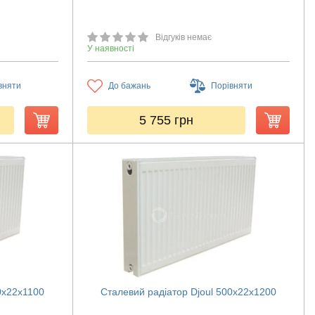
Відгуків немає
У наявності
вняти
До бажань
Порівняти
5 755
грн
0х22х1100
Сталевий радіатор Djoul 500х22х1200