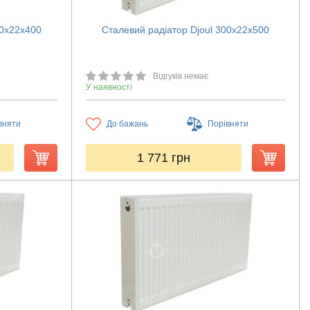
00х22х400
Сталевий радіатор Djoul 300х22х500
Відгуків немає
У наявності
вняти
До бажань
Порівняти
1 771
грн