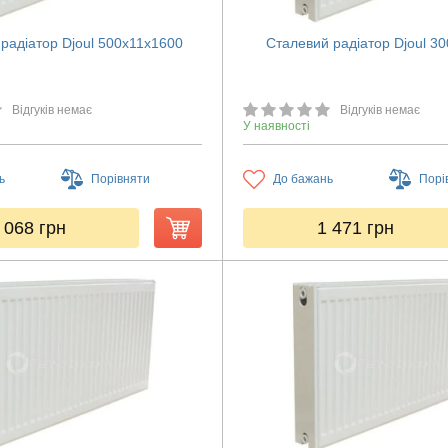
радіатор Djoul 500х11х1600
Сталевий радіатор Djoul 3
Відгуків немає
Відгуків немає
У наявності
ь
Порівняти
До бажань
Порі
 068
грн
1 471
грн