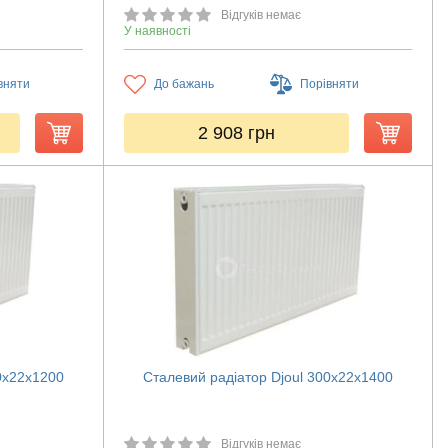
Відгуків немає
У наявності
вняти
До бажань
Порівняти
2 908
грн
0х22х1200
Сталевий радіатор Djoul 300х22х1400
Відгуків немає