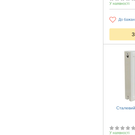
У наявності
До бажан
3
Сталевий
У наявності