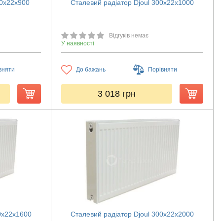
00х22х900
Сталевий радіатор Djoul 300х22х1000
Відгуків немає
У наявності
вняти
До бажань
Порівняти
3 018
грн
0х22х1600
Сталевий радіатор Djoul 300х22х2000