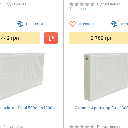
Відгуків немає
Відгуків немає
У наявності
ь
Порівняти
До бажань
Порі
 442
грн
2 782
грн
радіатор Djoul 500х11х1200
Сталевий радіатор Djoul 30
Відгуків немає
Відгуків немає