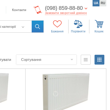
UA
RU
(098) 859-88-80
Контакти
Замовити зворотний дзвінок
і категорії
Бажання
Порівняти
Кошик
тувати
Сортування