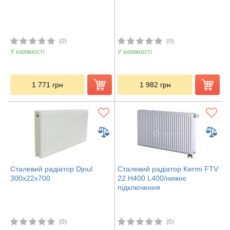
(0)
(0)
У наявності
У наявності
1 771
грн
1 982
грн
Сталевий радіатор Djoul
Сталевий радіатор Kermi FTV
300х22х700
22 H400 L400/нижнє
підключення
(0)
(0)