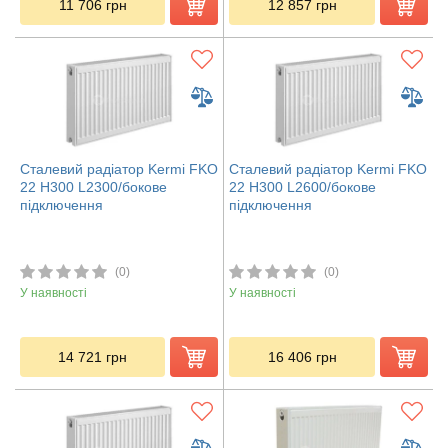
11 706
грн
12 857
грн
Сталевий радіатор Kermi FKO
Сталевий радіатор Kermi FKO
22 H300 L2300/бокове
22 H300 L2600/бокове
підключення
підключення
(0)
(0)
У наявності
У наявності
14 721
грн
16 406
грн