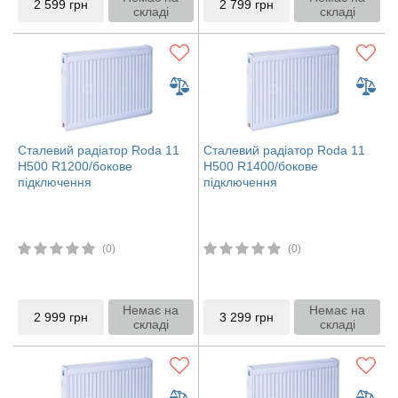
2 599
грн
2 799
грн
складі
складі
Сталевий радіатор Roda 11
Сталевий радіатор Roda 11
H500 R1200/бокове
H500 R1400/бокове
підключення
підключення
(0)
(0)
Немає на
Немає на
2 999
грн
3 299
грн
складі
складі