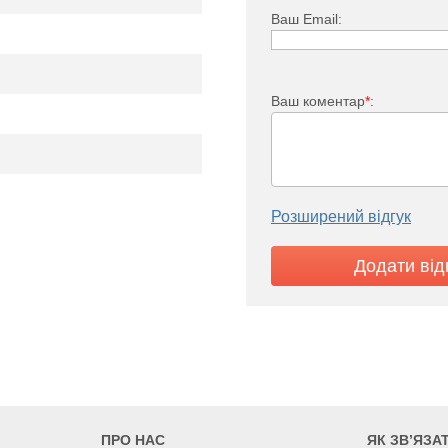
Ваш Email:
Ваш коментар
*
:
TV 22
1554
1673
1912
1305
1405
1605
Розширений відгук
ПРО НАС
ЯК ЗВ’ЯЗА