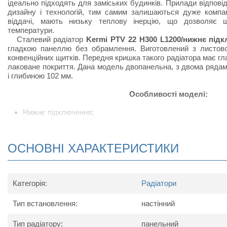
ідеально підходять для заміських будинків. Прилади відпов
дизайну і технологій, тим самим залишаються дуже компак
віддачі, мають низьку теплову інерцію, що дозволяє 
температури.
Сталевий радіатор
Kermi PTV 22 H300 L1200/нижнє під
гладкою панеллю без обрамлення. Виготовлений з листової
конвенційних щитків. Передня кришка такого радіатора має г
лаковане покриття. Дана модель двопанельна, з двома ряда
і глибиною 102 мм.
Особливості моделі:
Нижнє підключення;
Радіатор виконаний з високоякісних матеріалів і покри
підвищує тепловіддачу;
Сталевий радіатор відрізняється підвищеною тепловід
ОСНОВНІ ХАРАКТЕРИСТИКИ
своєрідних П-подібних виступів, набагато збільшують ко
приміщеннях, в яких встановлюють радіатор;
У комплект поставки радіатора входить: кран Маєвс
кронштейнів для настінного кріплення.
Категорія:
Радіатори
Схема радіатора
Тип встановлення:
настінний
Тип радіатору:
панельний