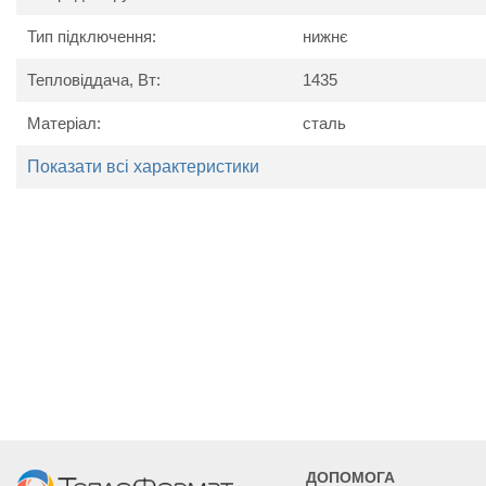
Тип підключення:
нижнє
Тепловіддача, Вт:
1435
Технічні характеристики
Матеріал:
сталь
Найменування
Од. вим.
Kermi P
параметру
Показати всі характеристики
Потужність
Вт
1197
1316
1435
Висота
мм
305
Ширина
мм
1005
1105
1205
Глибина
мм
102
ДОПОМОГА