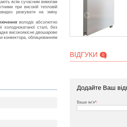
ідають всім сучасним вимогам
тними при високій тепловій
швидко реагувати на зміну
ключення
володіє абсолютно
 холоднокатаної сталі, без
ладке високоякісне двошарове
ми конвектора, облицюванням
ВІДГУКИ
0
тий спеціальною фарбою, яка
дачею за рахунок наявності
нвенцію повітряних потоків в
Додайте Ваш від
ького, заглушка, комплект
Ваше ім’я
*
: