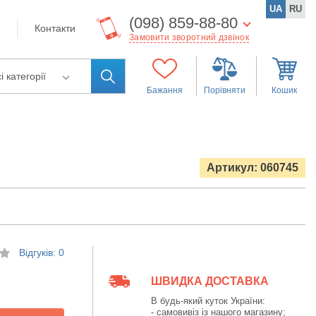
UA
RU
(098) 859-88-80
Контакти
Замовити зворотний дзвінок
і категорії
Бажання
Порівняти
Кошик
Артикул: 060745
Відгуків: 0
ШВИДКА ДОСТАВКА
В будь-який куток України:
- самовивіз із нашого магазину;