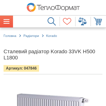
Головна
Радіатори
Korado
Сталевий радіатор Korado 33VK H500
L1800
Артикул: 047846