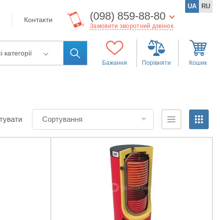
UA
RU
(098) 859-88-80
Контакти
Замовити зворотний дзвінок
і категорії
Бажання
Порівняти
Кошик
тувати
Сортування