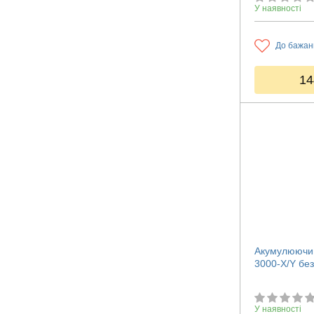
У наявності
До бажан
14
Акумулюючий
3000-X/Y без 
У наявності