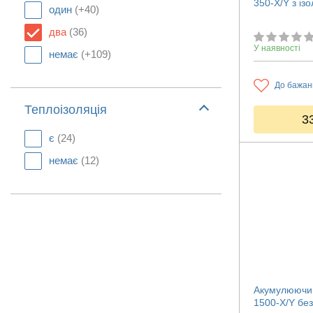
350-X/Y з із
один
(+40)
два
(36)
У наявності
немає
(+109)
До бажан
Теплоізоляція
3
є
(24)
немає
(12)
Акумулюючий
1500-X/Y без 