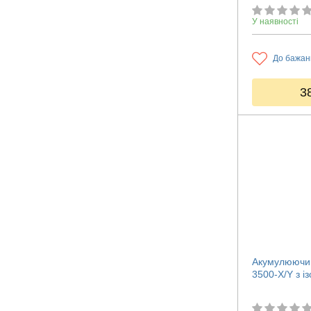
У наявності
До бажан
3
Акумулюючий
3500-X/Y з і