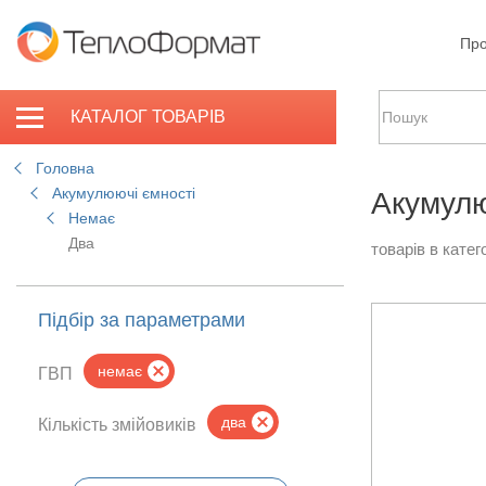
Про
КАТАЛОГ ТОВАРІВ
Головна
Акумулюючі ємності
Акумулю
Немає
Два
товарів в катего
Підбір за параметрами
немає
ГВП
два
Кількість змійовиків