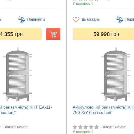
У наявності
ь
Порівняти
До бажань
Порі
4 355
грн
59 998
грн
 бак (ємність) KHT ЕА-11-
Акумулюючий бак (ємність) KH
ізоляції
750-X/Y без ізоляції
Відгуків немає
Відгуків немає
У наявності