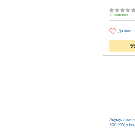
У наявності
До бажан
5
Акумулюючий
500-X/Y з із