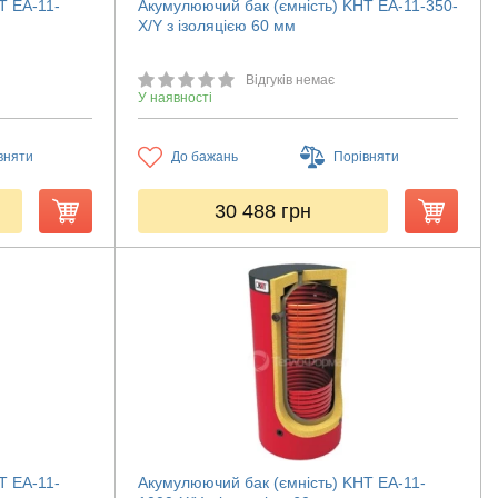
T ЕА-11-
Акумулюючий бак (ємність) KHT ЕА-11-350-
X/Y з ізоляцією 60 мм
Відгуків немає
У наявності
вняти
До бажань
Порівняти
30 488
грн
T ЕА-11-
Акумулюючий бак (ємність) KHT ЕА-11-