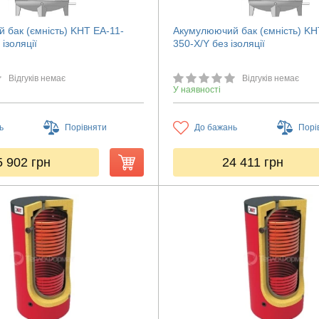
 бак (ємність) KHT ЕА-11-
Акумулюючий бак (ємність) KH
ізоляції
350-X/Y без ізоляції
Відгуків немає
Відгуків немає
У наявності
ь
Порівняти
До бажань
Порі
5 902
грн
24 411
грн