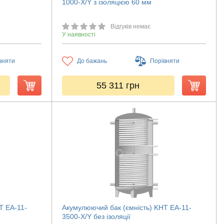
1000-X/Y з ізоляцією 60 мм
Відгуків немає
У наявності
вняти
До бажань
Порівняти
55 311
грн
T ЕА-11-
Акумулюючий бак (ємність) KHT ЕА-11-
3500-X/Y без ізоляції