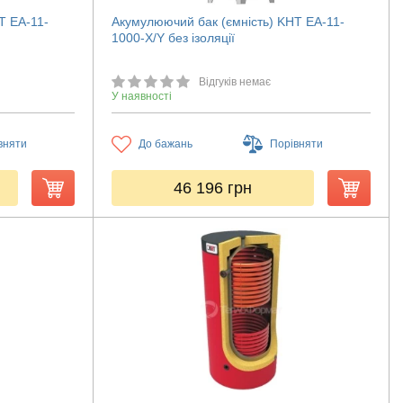
T ЕА-11-
Акумулюючий бак (ємність) KHT ЕА-11-
1000-X/Y без ізоляції
Відгуків немає
У наявності
вняти
До бажань
Порівняти
46 196
грн