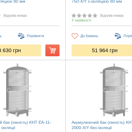
оляцією 80 мм
750-X/Y з ізоляцією 80 мм
Відгуків немає
Відгуків немає
У наявності
ь
Порівняти
До бажань
Порі
3 630
грн
51 964
грн
 бак (ємність) KHT ЕА-11-
Акумулюючий бак (ємність) KH
ізоляції
2000-X/Y без ізоляції