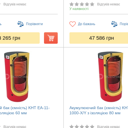
Відгуків немає
Відгуків немає
У наявності
ь
Порівняти
До бажань
Порі
8 265
грн
47 586
грн
 бак (ємність) KHT ЕА-11-
Акумулюючий бак (ємність) KH
золяцією 60 мм
1000-X/Y з ізоляцією 80 мм
Відгуків немає
Відгуків немає