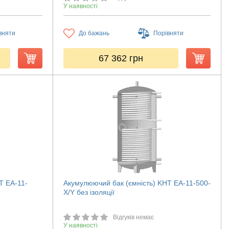
У наявності
вняти
До бажань
Порівняти
67 362
грн
T ЕА-11-
Акумулюючий бак (ємність) KHT ЕА-11-500-
X/Y без ізоляції
Відгуків немає
У наявності