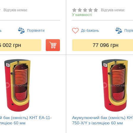
Відгуків немає
Відгуків немає
У наявності
ь
Порівняти
До бажань
Порі
5 002
грн
77 096
грн
 бак (ємність) KHT ЕА-11-
Акумулюючий бак (ємність) KH
оляцією 60 мм
750-X/Y з ізоляцією 60 мм