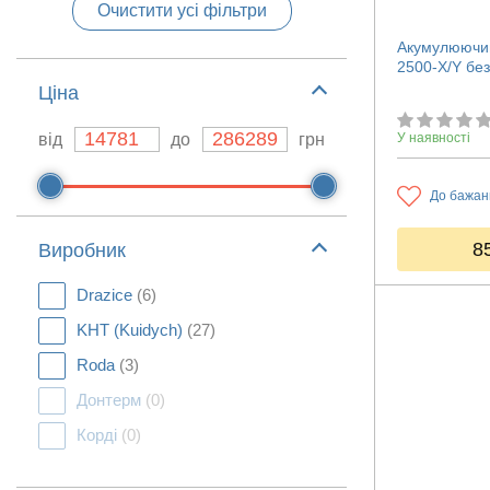
Очистити усі фільтри
Акумулюючий
2500-X/Y без 
Ціна
від
до
грн
У наявності
До бажан
8
Виробник
Drazice
(6)
KHT (Kuidych)
(27)
Roda
(3)
Донтерм
(0)
Корді
(0)