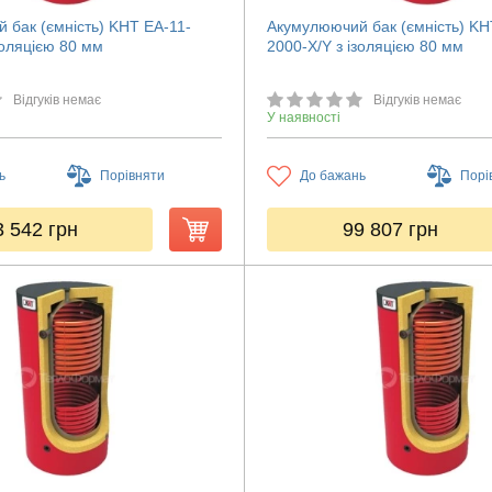
 бак (ємність) KHT ЕА-11-
Акумулюючий бак (ємність) KH
золяцією 80 мм
2000-X/Y з ізоляцією 80 мм
Відгуків немає
Відгуків немає
У наявності
ь
Порівняти
До бажань
Порі
3 542
грн
99 807
грн