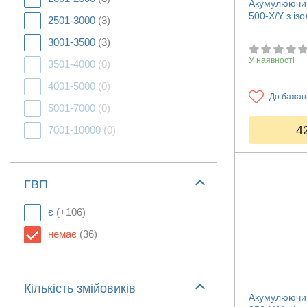
Акумулюючий
500-X/Y з із
2501-3000
(3)
3001-3500
(3)
У наявності
3501-4000
(0)
4001-5000
(0)
До бажан
5001-7000
(0)
4
7001-10000
(0)
ГВП
є
(+106)
немає
(36)
Кількість змійовиків
Акумулюючий