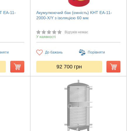
T ЕА-11-
Акумулюючий бак (ємність) KHT ЕА-11-
2000-X/Y з ізоляцією 60 мм
Відгуків немає
У наявності
вняти
До бажань
Порівняти
92 700
грн