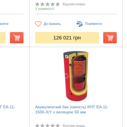
Відгуків немає
У наявності
вняти
До бажань
Порівняти
126 021
грн
T ЕА-11-
Акумулюючий бак (ємність) KHT ЕА-11-
1500-X/Y з ізоляцією 60 мм
Відгуків немає