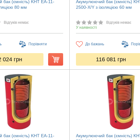
 бак (ємність) KHT ЕА-11-
Акумулюючий бак (ємність) KH
оляцією 80 мм
2500-X/Y з ізоляцією 60 мм
Відгуків немає
Відгуків немає
У наявності
ь
Порівняти
До бажань
Порі
2 024
грн
116 081
грн
 бак (ємність) KHT ЕА-11-
Акумулюючий бак (ємність) KH