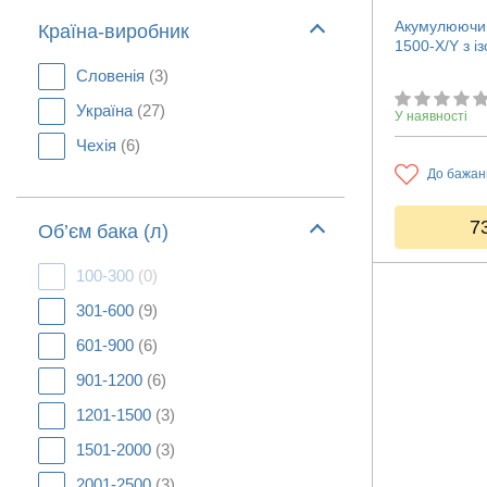
Акумулюючий
Країна-виробник
1500-X/Y з і
Словенія
(3)
Україна
(27)
У наявності
Чехія
(6)
До бажан
7
Об’єм бака (л)
100-300
(0)
301-600
(9)
601-900
(6)
901-1200
(6)
1201-1500
(3)
1501-2000
(3)
2001-2500
(3)