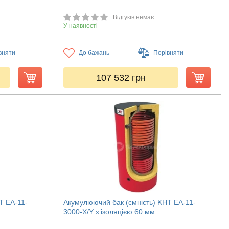
Відгуків немає
У наявності
вняти
До бажань
Порівняти
107 532
грн
T ЕА-11-
Акумулюючий бак (ємність) KHT ЕА-11-
3000-X/Y з ізоляцією 60 мм