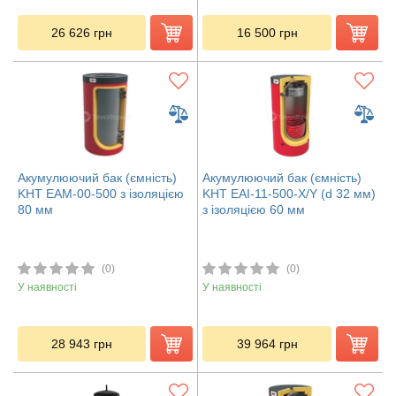
26 626
грн
16 500
грн
Акумулюючий бак (ємність)
Акумулюючий бак (ємність)
KHT ЕАМ-00-500 з ізоляцією
KHT EAI-11-500-X/Y (d 32 мм)
80 мм
з ізоляцією 60 мм
(0)
(0)
У наявності
У наявності
28 943
грн
39 964
грн