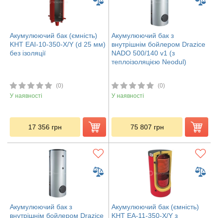
Акумулюючий бак (ємність)
Акумулюючий бак з
KHT EAI-10-350-X/Y (d 25 мм)
внутрішнім бойлером Drazice
без ізоляції
NADO 500/140 v1 (з
теплоізоляцією Neodul)
(0)
(0)
У наявності
У наявності
17 356
грн
75 807
грн
Акумулюючий бак з
Акумулюючий бак (ємність)
внутрішнім бойлером Drazice
KHT ЕА-11-350-X/Y з