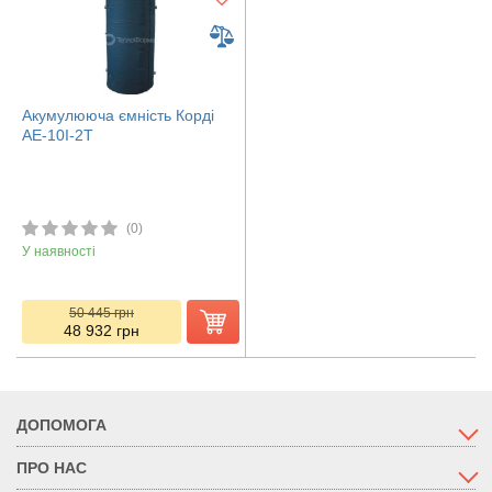
Акумулююча ємність Корді
АЕ-10І-2Т
(0)
У наявності
50 445
грн
48 932
грн
ДОПОМОГА
ПРО НАС