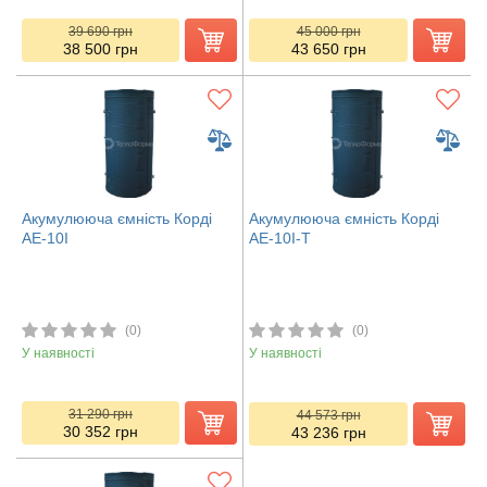
39 690
грн
45 000
грн
38 500
грн
43 650
грн
Акумулююча ємність Корді
Акумулююча ємність Корді
АЕ-10І
АЕ-10І-Т
(0)
(0)
У наявності
У наявності
31 290
грн
44 573
грн
30 352
грн
43 236
грн