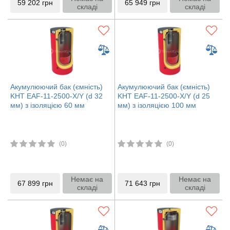
59 202
грн
65 949
грн
складі
складі
Акумулюючий бак (ємність)
Акумулюючий бак (ємність)
KHT EAF-11-2500-X/Y (d 32
KHT EAF-11-2500-X/Y (d 25
мм) з ізоляцією 60 мм
мм) з ізоляцією 100 мм
(0)
(0)
Немає на
Немає на
67 899
грн
71 643
грн
складі
складі