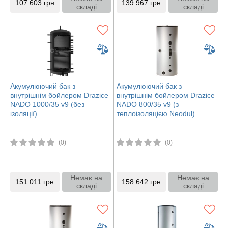
107 603
грн
139 967
грн
складі
складі
Акумулюючий бак з
Акумулюючий бак з
внутрішнім бойлером Drazice
внутрішнім бойлером Drazice
NADO 1000/35 v9 (без
NADO 800/35 v9 (з
ізоляції)
теплоізоляцією Neodul)
(0)
(0)
Немає на
Немає на
151 011
грн
158 642
грн
складі
складі