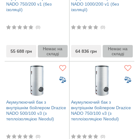
NADO 750/200 v1 (без
NADO 1000/200 v1 (без
ізоляції)
ізоляції)
(0)
(0)
Немає на
Немає на
55 688
грн
64 836
грн
складі
складі
Акумулюючий бак з
Акумулюючий бак з
внутрішнім бойлером Drazice
внутрішнім бойлером Drazice
NADO 500/100 v3 (з
NADO 750/100 v3 (з
теплоізоляцією Neodul)
теплоізоляцією Neodul)
(0)
(0)