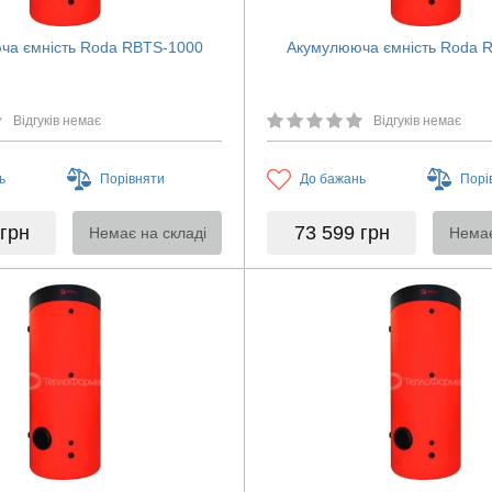
ча ємність Roda RBTS-1000
Акумулююча ємність Roda 
Відгуків немає
Відгуків немає
ь
Порівняти
До бажань
Порі
грн
73 599
грн
Немає на складі
Немає