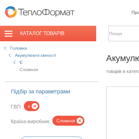
Про
КАТАЛОГ ТОВАРІВ
Головна
Акумулюючі ємності
Акумулю
Є
Словенія
товарів в катего
Підбір за параметрами
є
ГВП
Словенія
Країна-виробник