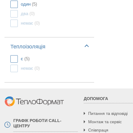
один
(5)
два
(0)
немає
(0)
Теплоізоляція
є
(5)
немає
(0)
ДОПОМОГА
Питання та відповіді
ГРАФІК РОБОТИ CALL-
Монтаж та сервіс
ЦЕНТРУ
Співпраця