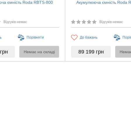
ча ємність Roda RBTS-800
Акумулююча ємність Roda 
Відгуків немає
Відгуків немає
ь
Порівняти
До бажань
Порі
грн
89 199
грн
Немає на складі
Немає