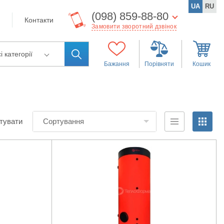
UA
RU
(098) 859-88-80
Контакти
Замовити зворотний дзвінок
і категорії
Бажання
Порівняти
Кошик
тувати
Сортування