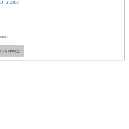
RBTS-2000
вняти
 на складі