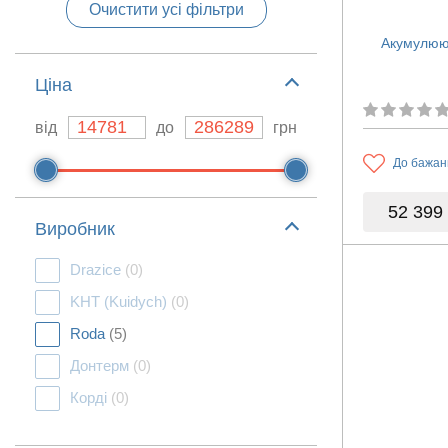
Очистити усі фільтри
Акумулюю
Ціна
від
до
грн
До бажан
52 399
Виробник
Drazice
(0)
KHT (Kuidych)
(0)
Roda
(5)
Донтерм
(0)
Корді
(0)