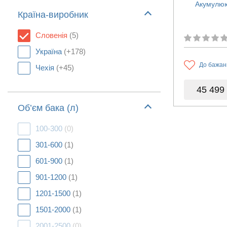
Акумулюю
Країна-виробник
Словенія
(5)
Україна
(+178)
До бажан
Чехія
(+45)
45 499
Об’єм бака (л)
100-300
(0)
301-600
(1)
601-900
(1)
901-1200
(1)
1201-1500
(1)
1501-2000
(1)
2001-2500
(0)