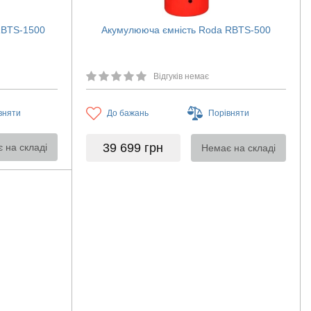
RBTS-1500
Акумулююча ємність Roda RBTS-500
Відгуків немає
вняти
До бажань
Порівняти
39 699
грн
 на складі
Немає на складі