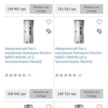
Немає на
Немає на
139 967
грн
151 011
грн
складі
складі
Акумулюючий бак з
Акумулюючий бак з
внутрішнім бойлером Drazice
внутрішнім бойлером Drazice
NADO 800/35 v9 (з
NADO 1000/35 v9 (з
теплоізоляцією Neodul)
теплоізоляцією Neodul)
(0)
(0)
Немає на
Немає на
158 642
грн
169 721
грн
складі
складі