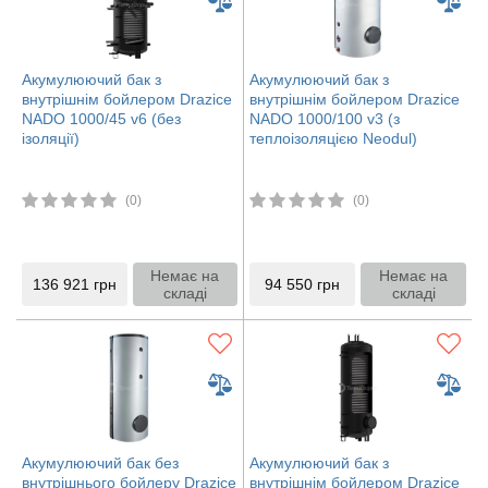
Акумулюючий бак з
Акумулюючий бак з
внутрішнім бойлером Drazice
внутрішнім бойлером Drazice
NADO 1000/45 v6 (без
NADO 1000/100 v3 (з
ізоляції)
теплоізоляцією Neodul)
(0)
(0)
Немає на
Немає на
136 921
грн
94 550
грн
складі
складі
Акумулюючий бак без
Акумулюючий бак з
внутрішнього бойлеру Drazice
внутрішнім бойлером Drazice