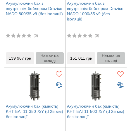
Акумулюючий бак з
Акумулюючий бак з
внутрішнім бойлером Drazice
внутрішнім бойлером Drazice
NADO 800/35 v9 (без ізоляції)
NADO 1000/35 v9 (без
ізоляції)
(0)
(0)
Немає на
Немає на
139 967
грн
151 011
грн
складі
складі
Акумулюючий бак (ємність)
Акумулюючий бак (ємність)
KHT EAI-11-350-X/Y (d 25 мм)
KHT EAI-11-500-X/Y (d 25 мм)
без ізоляції
без ізоляції