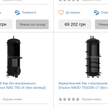
ь
Порівняти
До бажань
Порі
грн
69 202
грн
Немає на складі
Немає
 бак без внутрішнього
Акумулюючий бак з внутрішні
ice NAD 750 v4 (без ізоляції)
Drazice NADO 750/200 v7 (без і
Відгуків немає
Відгуків немає