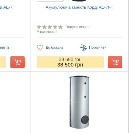
і АЕ-7І
Акумулююча ємність Корді АЕ-7І-Т
Відгуків немає
У наявності
вняти
До бажань
Порівняти
39 690
грн
38 500
грн