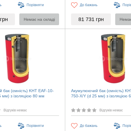
ь
Порівняти
До бажань
Порі
грн
81 731
грн
Немає на складі
Немає
 бак (ємність) KHT EAF-10-
Акумулюючий бак (ємність) KH
5 мм) з ізоляцією 80 мм
750-X/Y (d 25 мм) з ізоляцією 
Відгуків немає
Відгуків немає
ь
Порівняти
До бажань
Порі