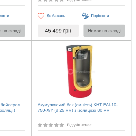
вняти
До бажань
Порівняти
45 499
грн
 на складі
Немає на складі
м бойлером
Акумулюючий бак (ємність) KHT EAI-10-
золяції)
750-X/Y (d 25 мм) з ізоляцією 80 мм
Відгуків немає