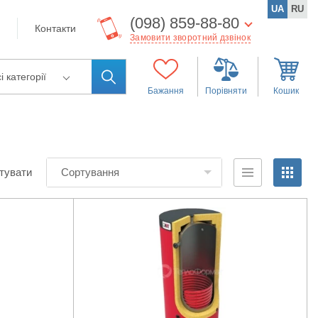
UA
RU
(098) 859-88-80
Контакти
Замовити зворотний дзвінок
і категорії
Бажання
Порівняти
Кошик
тувати
Сортування