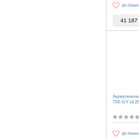
До бажан
41 187
Акумулюючий
750-X/Y (d 2
До бажан