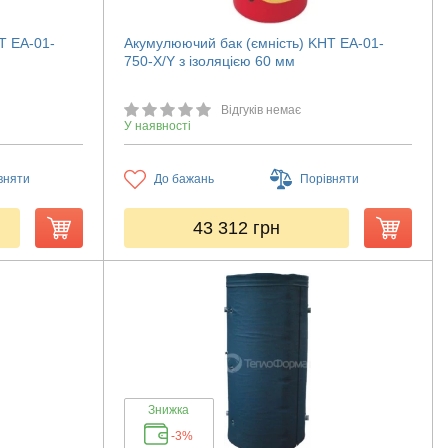
T ЕА-01-
Акумулюючий бак (ємність) KHT ЕА-01-
750-X/Y з ізоляцією 60 мм
Відгуків немає
У наявності
вняти
До бажань
Порівняти
43 312
грн
Знижка
-3%