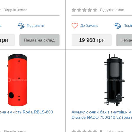
Відгуків немає
Відгуків немає
ь
Порівняти
До бажань
Порі
грн
19 968
грн
Немає на складі
Немає
ча ємність Roda RBLS-800
Акумулюючий бак з внутрішні
Drazice NADO 750/140 v2 (без і
Відгуків немає
Відгуків немає