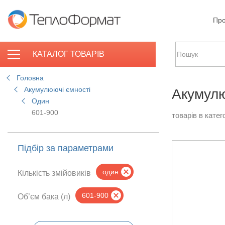
Про
КАТАЛОГ ТОВАРІВ
Головна
Акумулюючі ємності
Акумулю
Один
601-900
товарів в катего
Підбір за параметрами
один
Кількість змійовиків
601-900
Об’єм бака (л)