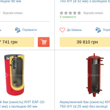
оляцією 80 мм
750-X/Y (d 32 мм) з ізоляцією 
Відгуків немає
Відгуків немає
У наявності
ь
Порівняти
До бажань
Порі
7 741
грн
39 810
грн
 бак (ємність) KHT EAF-10-
Акумулюючий бак (ємність) KH
2 мм) з ізоляцією 60 мм
750-X/Y (d 25 мм) без ізоляції