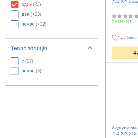
750-X/Y з із
один
(23)
два
(+23)
У наявності
немає
(+22)
До бажан
Теплоізоляція
4
є
(17)
немає
(6)
Акумулюючий
750-X/Y (d 3