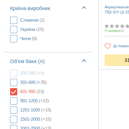
Акумулюючий
Країна-виробник
750-X/Y (d 2
Словенія
(2)
Україна
(15)
У наявності
Чехія
(6)
До бажан
3
Об’єм бака (л)
100-300
(+0)
301-600
(+35)
601-900
(23)
901-1200
(+22)
1201-1500
(+15)
1501-2000
(+15)
2001-2500
(+13)