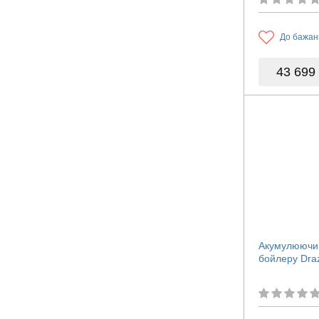
До бажан
43 699
Акумулюючий
бойлеру Draz