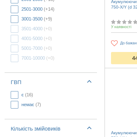
Акумулюючий
750-X/Y (d 3
2501-3000
(+14)
3001-3500
(+9)
У наявності
3501-4000
(+0)
4001-5000
(+0)
До бажан
5001-7000
(+0)
4
7001-10000
(+0)
ГВП
є
(16)
немає
(7)
Кількість змійовиків
Акумулюючий