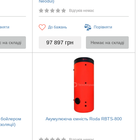
Neodul)
Відгуків немає
вняти
До бажань
Порівняти
97 897
грн
 на складі
Немає на складі
м бойлером
Акумулююча ємність Roda RBTS-800
золяції)
Відгуків немає