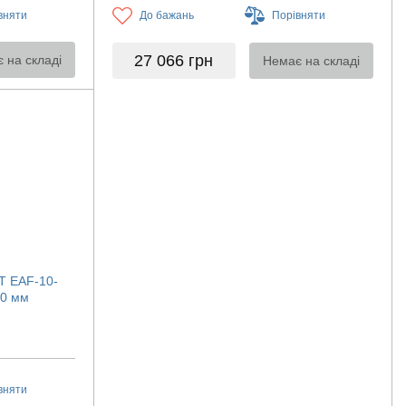
вняти
До бажань
Порівняти
27 066
грн
 на складі
Немає на складі
T EAF-10-
60 мм
вняти