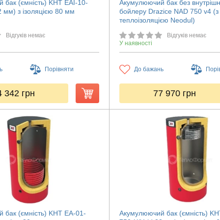
 бак (ємність) KHT EAI-10-
Акумулюючий бак без внутріш
2 мм) з ізоляцією 80 мм
бойлеру Drazice NAD 750 v4 (з
теплоізоляцією Neodul)
Відгуків немає
Відгуків немає
У наявності
ь
Порівняти
До бажань
Порі
4 342
грн
77 970
грн
 бак (ємність) KHT ЕА-01-
Акумулюючий бак (ємність) KH