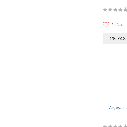
До бажан
28 743
Акумулюю