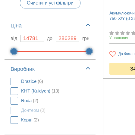
Очистити усі фільтри
Акумулюючий
750-X/Y (d 32
Ціна
від
до
грн
У наявності
До бажан
3
Виробник
Drazice
(6)
KHT (Kuidych)
(13)
Roda
(2)
Донтерм
(0)
Корді
(2)