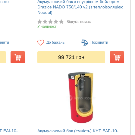
нього
Акумулюючий бак з внутрішнім бойлером
Drazice NADO 750/140 v2 (з теплоізоляцією
Neodul)
Відгуків немає
У наявності
вняти
До бажань
Порівняти
99 721
грн
T EAI-10-
Акумулюючий бак (ємність) KHT EAF-10-