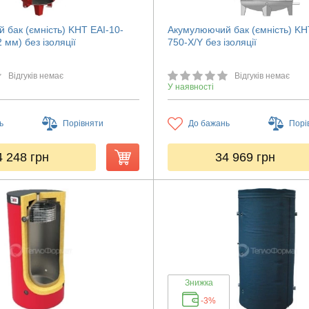
 бак (ємність) KHT EAI-10-
Акумулюючий бак (ємність) KH
 мм) без ізоляції
750-X/Y без ізоляції
Відгуків немає
Відгуків немає
У наявності
ь
Порівняти
До бажань
Порі
4 248
грн
34 969
грн
Знижка
-3%