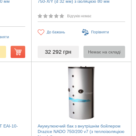
60 мм
750-X/Y (d 32 мм) з ізоляцією 80 мм
Відгуків немає
До бажань
Порівняти
вняти
32 292
грн
Немає на складі
T EAI-10-
Акумулюючий бак з внутрішнім бойлером
Drazice NADO 750/200 v7 (з теплоізоляцією