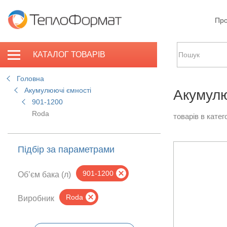
Про
КАТАЛОГ ТОВАРІВ
Головна
Акумулюючі ємності
Акумулю
901-1200
Roda
товарів в катего
Підбір за параметрами
901-1200
Об’єм бака (л)
Roda
Виробник