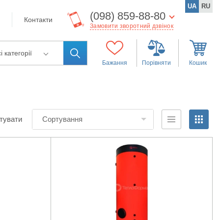
UA
RU
(098) 859-88-80
Контакти
Замовити зворотний дзвінок
і категорії
Бажання
Порівняти
Кошик
тувати
Сортування