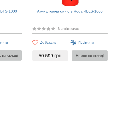
RBTS-1000
Акумулююча ємність Roda RBLS-1000
Відгуків немає
вняти
До бажань
Порівняти
50 599
грн
 на складі
Немає на складі