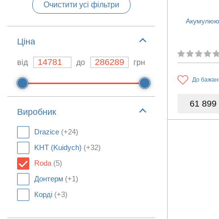
Очистити усі фільтри
Акумулюю
Ціна
від
до
грн
До бажан
61 899
Виробник
Drazice
(+24)
KHT (Kuidych)
(+32)
Roda
(5)
Донтерм
(+1)
Корді
(+3)