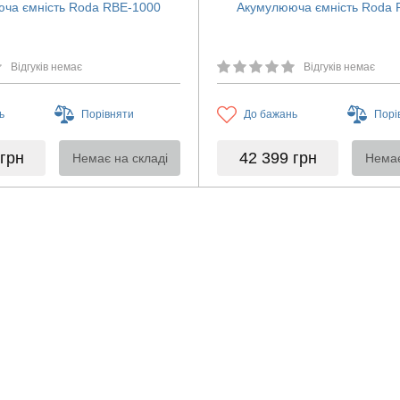
ча ємність Roda RBE-1000
Акумулююча ємність Roda 
Відгуків немає
Відгуків немає
ь
Порівняти
До бажань
Порі
грн
42 399
грн
Немає на складі
Немає