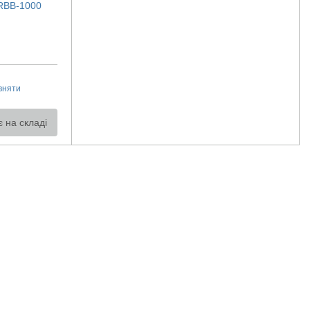
RBB-1000
вняти
 на складі