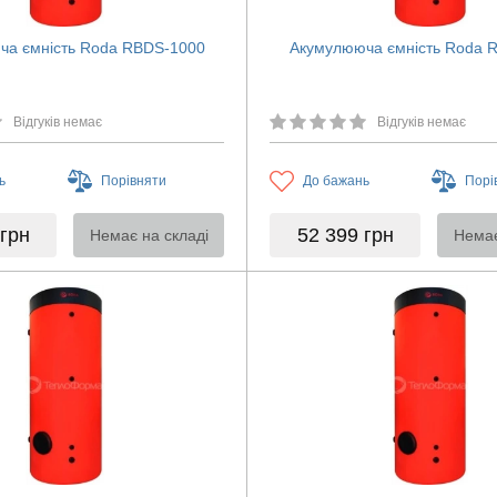
ча ємність Roda RBDS-1000
Акумулююча ємність Roda 
Відгуків немає
Відгуків немає
ь
Порівняти
До бажань
Порі
грн
52 399
грн
Немає на складі
Немає