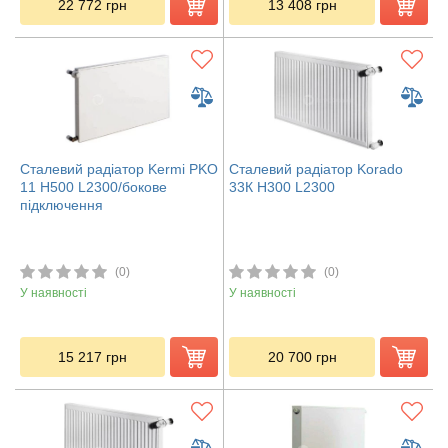
22 772
грн
13 408
грн
Сталевий радіатор Kermi PKO
Сталевий радіатор Korado
11 H500 L2300/бокове
33К H300 L2300
підключення
(0)
(0)
У наявності
У наявності
15 217
грн
20 700
грн