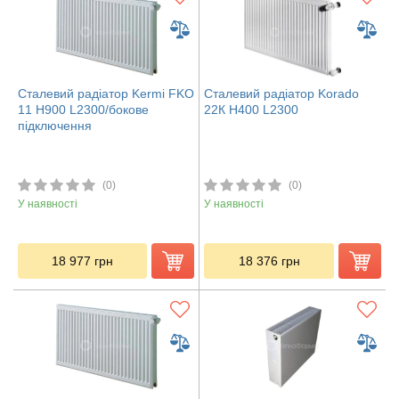
Сталевий радіатор Kermi FKO
Сталевий радіатор Korado
11 H900 L2300/бокове
22К H400 L2300
підключення
(0)
(0)
У наявності
У наявності
18 977
грн
18 376
грн